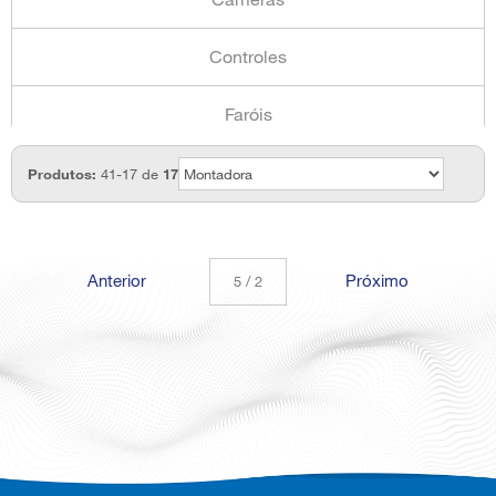
Controles
Faróis
Levantadores de Vidro
Produtos:
41-17 de
17
Módulo de Vidro
Anterior
Próximo
5 / 2
Outros
Sensores