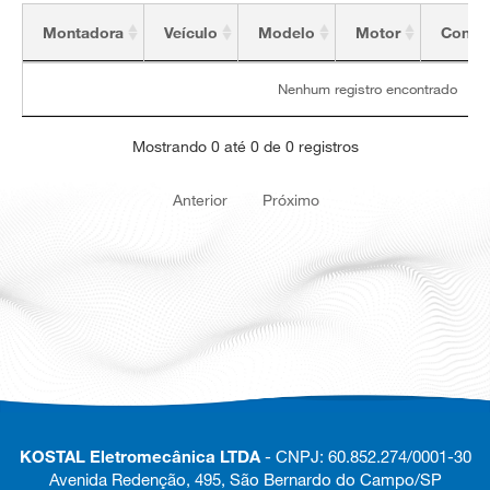
Montadora
Veículo
Modelo
Motor
Config
Montadora
Veículo
Modelo
Motor
Config
Nenhum registro encontrado
Mostrando 0 até 0 de 0 registros
Anterior
Próximo
KOSTAL Eletromecânica LTDA
- CNPJ: 60.852.274/0001-30
Avenida Redenção, 495, São Bernardo do Campo/SP