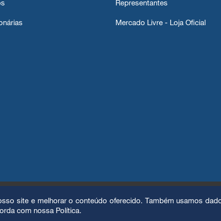
os
Representantes
onárias
Mercado Livre - Loja Oficial
nosso site e melhorar o conteúdo oferecido. Também usamos dado
orda com nossa Política.