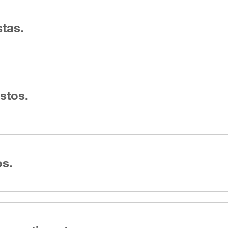
tas.
stos.
os.