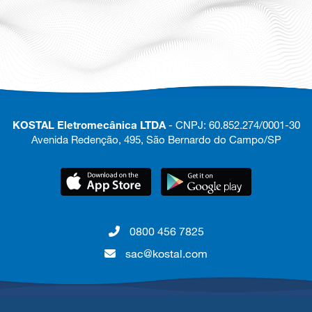
KOSTAL Eletromecânica LTDA
- CNPJ: 60.852.274/0001-30
Avenida Redenção, 495, São Bernardo do Campo/SP
0800 456 7825
sac@kostal.com