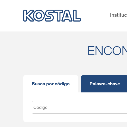
Institu
ENCON
Busca por código
Palavra-chave