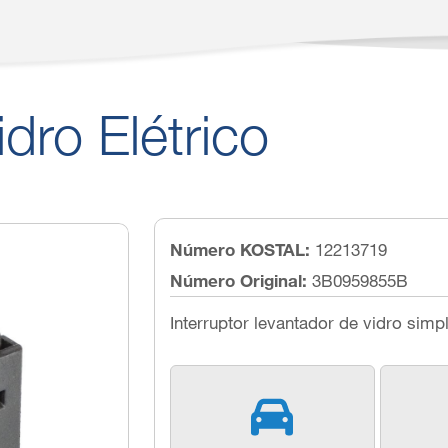
idro Elétrico
Número KOSTAL:
12213719
Número Original:
3B0959855B
Interruptor levantador de vidro simp