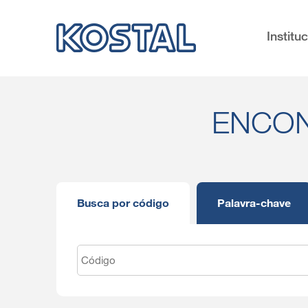
Institu
ENCON
Busca por código
Palavra-chave