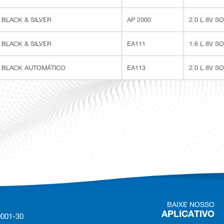
BLACK & SILVER
AP 2000
2.0 L 8V S
BLACK & SILVER
EA111
1.6 L 8V S
BLACK AUTOMÁTICO
EA113
2.0 L 8V S
BAIXE NOSSO
APLICATIVO
0001-30