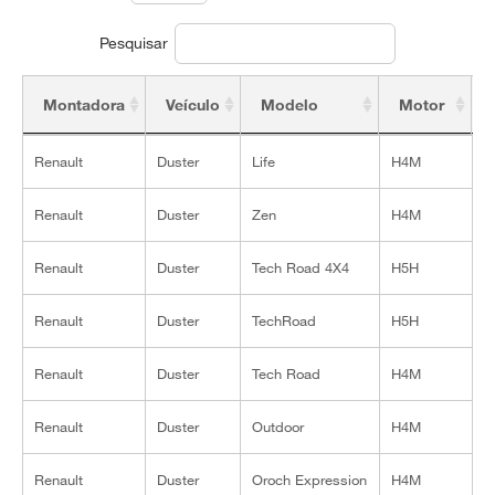
Pesquisar
Montadora
Veículo
Modelo
Motor
Montadora
Veículo
Modelo
Motor
Renault
Duster
Life
H4M
1
Renault
Duster
Zen
H4M
1
Renault
Duster
Tech Road 4X4
H5H
2
Renault
Duster
TechRoad
H5H
2
Renault
Duster
Tech Road
H4M
1
Renault
Duster
Outdoor
H4M
1
Renault
Duster
Oroch Expression
H4M
1