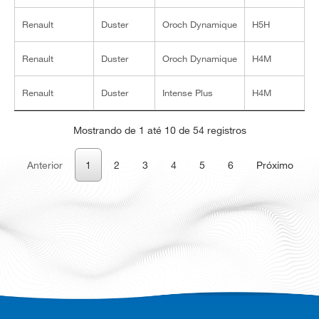
Renault
Duster
Oroch Dynamique
H5H
2
Renault
Duster
Oroch Dynamique
H4M
1
Renault
Duster
Intense Plus
H4M
1
Mostrando de 1 até 10 de 54 registros
Anterior
1
2
3
4
5
6
Próximo