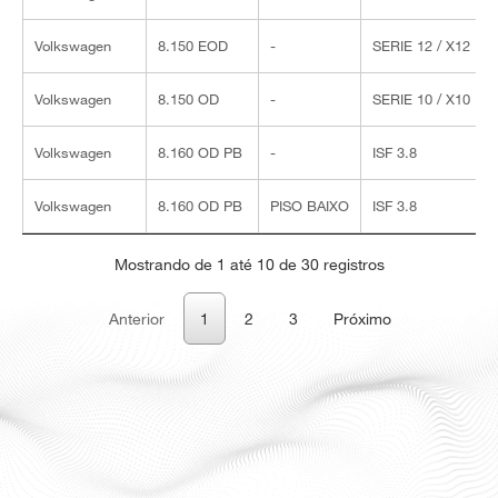
Volkswagen
8.150 EOD
-
SERIE 12 / X12
Volkswagen
8.150 OD
-
SERIE 10 / X10
Volkswagen
8.160 OD PB
-
ISF 3.8
Volkswagen
8.160 OD PB
PISO BAIXO
ISF 3.8
Mostrando de 1 até 10 de 30 registros
Anterior
1
2
3
Próximo