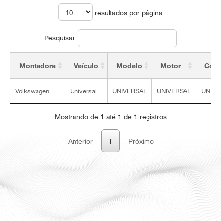
resultados por página
Pesquisar
Montadora
Veículo
Modelo
Motor
Conf
Montadora
Veículo
Modelo
Motor
Conf
Volkswagen
Universal
UNIVERSAL
UNIVERSAL
UNIVE
Mostrando de 1 até 1 de 1 registros
Anterior
1
Próximo