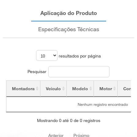
Aplicação do Produto
Especificações Técnicas
resultados por página
Pesquisar
Montadora
Veículo
Modelo
Motor
Config
Montadora
Veículo
Modelo
Motor
Config
Nenhum registro encontrado
Mostrando 0 até 0 de 0 registros
Anterior
Próximo