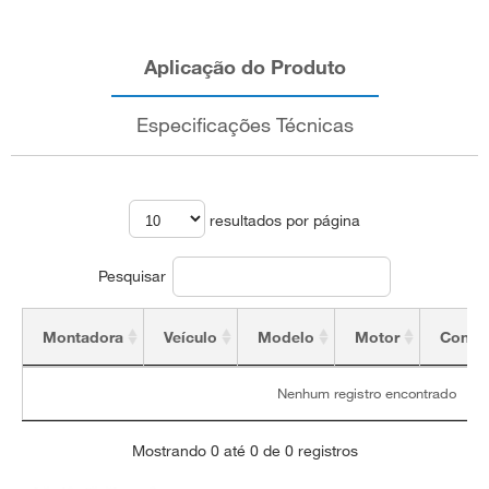
Aplicação do Produto
Especificações Técnicas
resultados por página
Pesquisar
Montadora
Veículo
Modelo
Motor
Config
Montadora
Veículo
Modelo
Motor
Config
Nenhum registro encontrado
Mostrando 0 até 0 de 0 registros