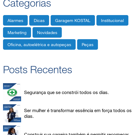
Categorias
Alarmes
Dicas
Garagem KOSTAL
Institucional
Marketing
Novidades
Oficina, autoelétrica e autopeças
Peças
Posts Recentes
Segurança que se constrói todos os dias.
Ser mulher é transformar essência em força todos os
dias.
Construir sua carreira também é permitir recomeçar.