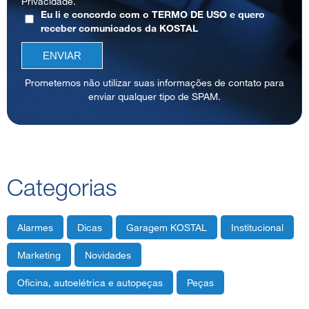
Privacidade
.
Eu li e concordo com o
TERMO DE USO
e quero
receber comunicados da KOSTAL
Prometemos não utilizar suas informações de contato para
enviar qualquer tipo de SPAM.
Categorias
Alarmes
Dicas
Garagem KOSTAL
Institucional
Marketing
Novidades
Oficina, autoelétrica e autopeças
Peças