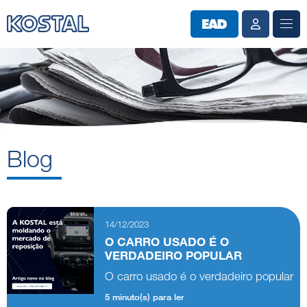
Blog
14/12/2023
O CARRO USADO É O
VERDADEIRO POPULAR
O carro usado é o verdadeiro popular
5 minuto(s) para ler