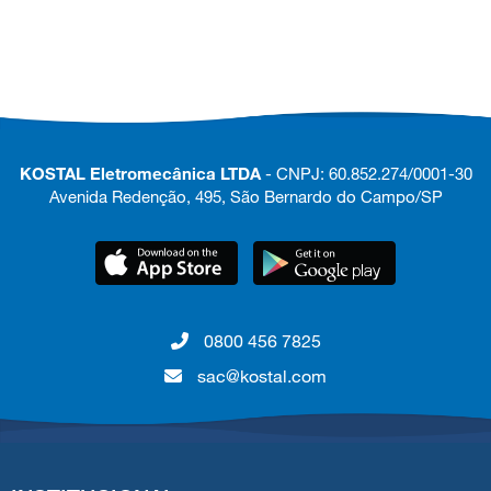
KOSTAL Eletromecânica LTDA
- CNPJ: 60.852.274/0001-30
Avenida Redenção, 495, São Bernardo do Campo/SP
0800 456 7825
sac@kostal.com